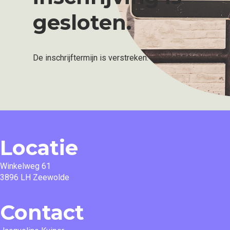
gesloten.
De inschrijftermijn is verstreken.
Locatie
Winkelweg 61
3896 LH Zeewolde
Contact