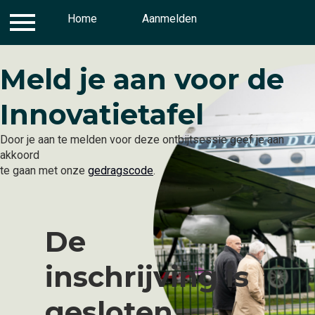
Inloggen
Home
Gedragscode
Aanmelden
Aanmelden
Meld je aan voor de
Innovatietafel
Door je aan te melden voor deze ontbijtsessie geef je aan
akkoord
te gaan met onze
gedragscode
.
De
inschrijving is
gesloten.